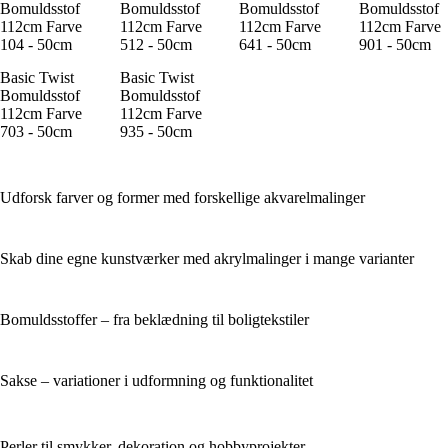
Bomuldsstof
Bomuldsstof
Bomuldsstof
Bomuldsstof
112cm Farve
112cm Farve
112cm Farve
112cm Farve
104 - 50cm
512 - 50cm
641 - 50cm
901 - 50cm
Basic Twist
Basic Twist
Bomuldsstof
Bomuldsstof
112cm Farve
112cm Farve
703 - 50cm
935 - 50cm
Udforsk farver og former med forskellige akvarelmalinger
Skab dine egne kunstværker med akrylmalinger i mange varianter
Bomuldsstoffer – fra beklædning til boligtekstiler
Sakse – variationer i udformning og funktionalitet
Perler til smykker, dekoration og hobbyprojekter