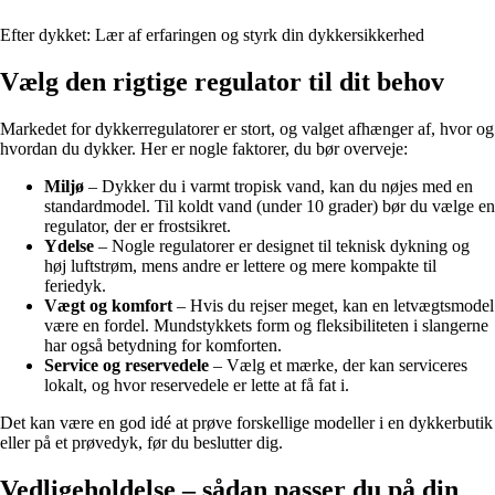
Efter dykket: Lær af erfaringen og styrk din dykkersikkerhed
Vælg den rigtige regulator til dit behov
Markedet for dykkerregulatorer er stort, og valget afhænger af, hvor og
hvordan du dykker. Her er nogle faktorer, du bør overveje:
Miljø
– Dykker du i varmt tropisk vand, kan du nøjes med en
standardmodel. Til koldt vand (under 10 grader) bør du vælge en
regulator, der er frostsikret.
Ydelse
– Nogle regulatorer er designet til teknisk dykning og
høj luftstrøm, mens andre er lettere og mere kompakte til
feriedyk.
Vægt og komfort
– Hvis du rejser meget, kan en letvægtsmodel
være en fordel. Mundstykkets form og fleksibiliteten i slangerne
har også betydning for komforten.
Service og reservedele
– Vælg et mærke, der kan serviceres
lokalt, og hvor reservedele er lette at få fat i.
Det kan være en god idé at prøve forskellige modeller i en dykkerbutik
eller på et prøvedyk, før du beslutter dig.
Vedligeholdelse – sådan passer du på din