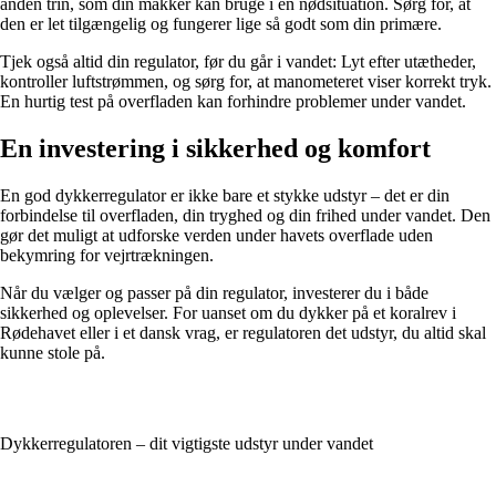
anden trin, som din makker kan bruge i en nødsituation. Sørg for, at
den er let tilgængelig og fungerer lige så godt som din primære.
Tjek også altid din regulator, før du går i vandet: Lyt efter utætheder,
kontroller luftstrømmen, og sørg for, at manometeret viser korrekt tryk.
En hurtig test på overfladen kan forhindre problemer under vandet.
En investering i sikkerhed og komfort
En god dykkerregulator er ikke bare et stykke udstyr – det er din
forbindelse til overfladen, din tryghed og din frihed under vandet. Den
gør det muligt at udforske verden under havets overflade uden
bekymring for vejrtrækningen.
Når du vælger og passer på din regulator, investerer du i både
sikkerhed og oplevelser. For uanset om du dykker på et koralrev i
Rødehavet eller i et dansk vrag, er regulatoren det udstyr, du altid skal
kunne stole på.
Dykkerregulatoren – dit vigtigste udstyr under vandet