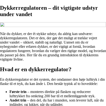
Dykkerregulatoren – dit vigtigste udstyr
under vandet
Når du dykker, er der ét stykke udstyr, du aldrig kan undvære:
dykkerregulatoren. Det er den, der gør det muligt at trække vejret
under vandet – sikkert, stabilt og naturligt. Uanset om du er
nybegynder eller erfaren dykker, er det vigtigt at forstå, hvordan
regulatoren fungerer, hvordan du vælger den rigtige model, og hvordan
du passer på den. Her får du en grundig introduktion til dykkerens
vigtigste livline.
Hvad er en dykkerregulator?
En dykkerregulator er det system, der omdanner den høje lufttryk i din
flaske til et tryk, du kan ånde i. Den består typisk af to hoveddele:
Første trin
– monteres direkte på flasken og reducerer
lufttrykket fra omkring 200 bar til et mellemliggende tryk.
Andet trin
– den del, du har i munden, som leverer luft, når du
indånder, og lukker, når du udånder.