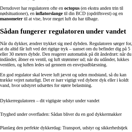
Derudover har regulatoren ofte en
octopus
(en ekstra anden trin til
nødsituationer), en
inflatorslange
til din BCD (opdriftsvest) og en
manometer
til at vise, hvor meget luft du har tilbage.
Sådan fungerer regulatoren under vandet
Når du dykker, ændrer trykket sig med dybden. Regulatoren sørger for,
at du altid får luft ved det rigtige tryk – uanset om du befinder dig på 5
eller 30 meters dybde. Den reagerer automatisk på dit åndedræt: når du
indånder, åbner en ventil, og luft strømmer ud; når du udånder, lukkes
ventilen, og luften ledes ud gennem en envejsudblæsning.
En god regulator skal levere luft jævnt og uden modstand, så du kan
trække vejret naturligt. Det er især vigtigt ved dybere dyk eller i koldt
vand, hvor udstyret udsættes for større belastning.
Dykkerregulatoren – dit vigtigste udstyr under vandet
Tryghed under overfladen: Sådan bliver du en god dykker­makker
Planlæg den perfekte dykkerdag: Transport, udstyr og sikkerhedstjek