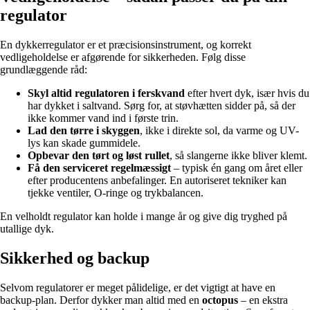
regulator
En dykkerregulator er et præcisionsinstrument, og korrekt
vedligeholdelse er afgørende for sikkerheden. Følg disse
grundlæggende råd:
Skyl altid regulatoren i ferskvand
efter hvert dyk, især hvis du
har dykket i saltvand. Sørg for, at støvhætten sidder på, så der
ikke kommer vand ind i første trin.
Lad den tørre i skyggen
, ikke i direkte sol, da varme og UV-
lys kan skade gummidele.
Opbevar den tørt og løst rullet
, så slangerne ikke bliver klemt.
Få den serviceret regelmæssigt
– typisk én gang om året eller
efter producentens anbefalinger. En autoriseret tekniker kan
tjekke ventiler, O-ringe og trykbalancen.
En velholdt regulator kan holde i mange år og give dig tryghed på
utallige dyk.
Sikkerhed og backup
Selvom regulatorer er meget pålidelige, er det vigtigt at have en
backup-plan. Derfor dykker man altid med en
octopus
– en ekstra