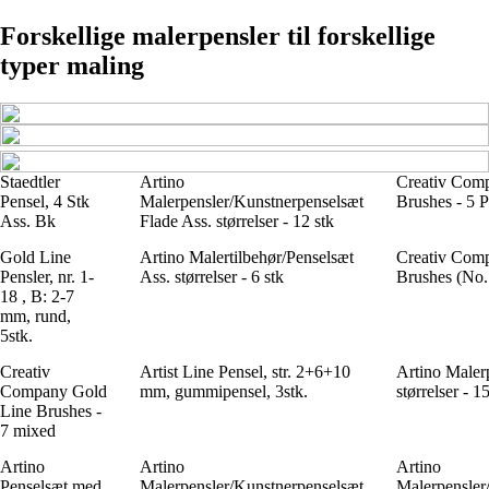
Forskellige malerpensler til forskellige
typer maling
Staedtler
Artino
Creativ Comp
Pensel, 4 Stk
Malerpensler/Kunstnerpenselsæt
Brushes - 5 P
Ass. Bk
Flade Ass. størrelser - 12 stk
Gold Line
Artino Malertilbehør/Penselsæt
Creativ Comp
Pensler, nr. 1-
Ass. størrelser - 6 stk
Brushes (No.
18 , B: 2-7
mm, rund,
5stk.
Creativ
Artist Line Pensel, str. 2+6+10
Artino Maler
Company Gold
mm, gummipensel, 3stk.
størrelser - 1
Line Brushes -
7 mixed
Artino
Artino
Artino
Penselsæt med
Malerpensler/Kunstnerpenselsæt
Malerpensler