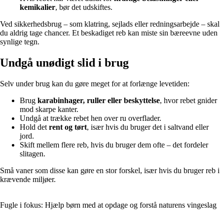
kemikalier
, bør det udskiftes.
Ved sikkerhedsbrug – som klatring, sejlads eller redningsarbejde – skal
du aldrig tage chancer. Et beskadiget reb kan miste sin bæreevne uden
synlige tegn.
Undgå unødigt slid i brug
Selv under brug kan du gøre meget for at forlænge levetiden:
Brug
karabinhager, ruller eller beskyttelse
, hvor rebet gnider
mod skarpe kanter.
Undgå at trække rebet hen over ru overflader.
Hold det
rent og tørt
, især hvis du bruger det i saltvand eller
jord.
Skift mellem flere reb, hvis du bruger dem ofte – det fordeler
slitagen.
Små vaner som disse kan gøre en stor forskel, især hvis du bruger reb i
krævende miljøer.
Fugle i fokus: Hjælp børn med at opdage og forstå naturens vingeslag