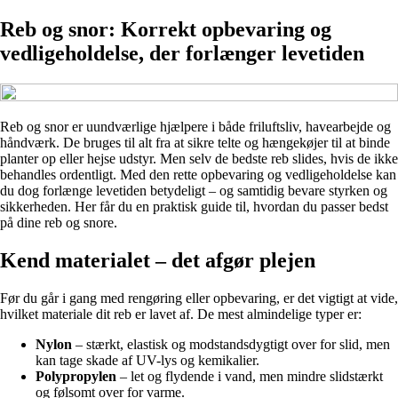
Reb og snor: Korrekt opbevaring og
vedligeholdelse, der forlænger levetiden
Reb og snor er uundværlige hjælpere i både friluftsliv, havearbejde og
håndværk. De bruges til alt fra at sikre telte og hængekøjer til at binde
planter op eller hejse udstyr. Men selv de bedste reb slides, hvis de ikke
behandles ordentligt. Med den rette opbevaring og vedligeholdelse kan
du dog forlænge levetiden betydeligt – og samtidig bevare styrken og
sikkerheden. Her får du en praktisk guide til, hvordan du passer bedst
på dine reb og snore.
Kend materialet – det afgør plejen
Før du går i gang med rengøring eller opbevaring, er det vigtigt at vide,
hvilket materiale dit reb er lavet af. De mest almindelige typer er:
Nylon
– stærkt, elastisk og modstandsdygtigt over for slid, men
kan tage skade af UV-lys og kemikalier.
Polypropylen
– let og flydende i vand, men mindre slidstærkt
og følsomt over for varme.