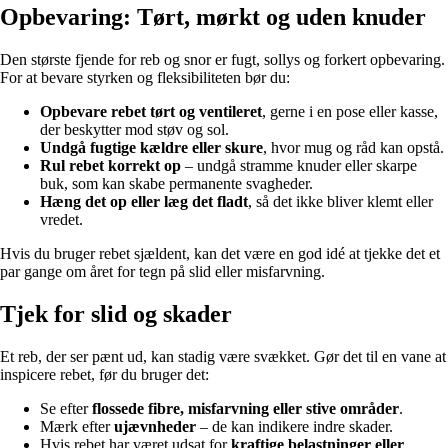
Opbevaring: Tørt, mørkt og uden knuder
Den største fjende for reb og snor er fugt, sollys og forkert opbevaring.
For at bevare styrken og fleksibiliteten bør du:
Opbevare rebet tørt og ventileret
, gerne i en pose eller kasse,
der beskytter mod støv og sol.
Undgå fugtige kældre eller skure
, hvor mug og råd kan opstå.
Rul rebet korrekt op
– undgå stramme knuder eller skarpe
buk, som kan skabe permanente svagheder.
Hæng det op eller læg det fladt
, så det ikke bliver klemt eller
vredet.
Hvis du bruger rebet sjældent, kan det være en god idé at tjekke det et
par gange om året for tegn på slid eller misfarvning.
Tjek for slid og skader
Et reb, der ser pænt ud, kan stadig være svækket. Gør det til en vane at
inspicere rebet, før du bruger det:
Se efter
flossede fibre, misfarvning eller stive områder
.
Mærk efter
ujævnheder
– de kan indikere indre skader.
Hvis rebet har været udsat for
kraftige belastninger eller