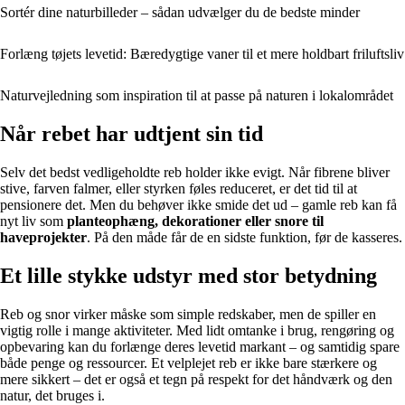
Sortér dine naturbilleder – sådan udvælger du de bedste minder
Forlæng tøjets levetid: Bæredygtige vaner til et mere holdbart friluftsliv
Naturvejledning som inspiration til at passe på naturen i lokalområdet
Når rebet har udtjent sin tid
Selv det bedst vedligeholdte reb holder ikke evigt. Når fibrene bliver
stive, farven falmer, eller styrken føles reduceret, er det tid til at
pensionere det. Men du behøver ikke smide det ud – gamle reb kan få
nyt liv som
planteophæng, dekorationer eller snore til
haveprojekter
. På den måde får de en sidste funktion, før de kasseres.
Et lille stykke udstyr med stor betydning
Reb og snor virker måske som simple redskaber, men de spiller en
vigtig rolle i mange aktiviteter. Med lidt omtanke i brug, rengøring og
opbevaring kan du forlænge deres levetid markant – og samtidig spare
både penge og ressourcer. Et velplejet reb er ikke bare stærkere og
mere sikkert – det er også et tegn på respekt for det håndværk og den
natur, det bruges i.