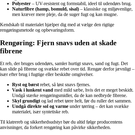
Polyester
– UV-resistent og formstabil, ideel til udendørs brug.
Naturfibre (hamp, bomuld, sisal)
– klassiske og miljøvenlige,
men kræver mere pleje, da de suger fugt og kan mugne.
Kendskab til materialet hjælper dig med at vælge den rigtige
rengøringsmetode og opbevaringsform.
Rengøring: Fjern snavs uden at skade
fibrene
Et reb, der bruges udendørs, samler hurtigt snavs, sand og fugt. Det
kan slide på fibrene og svække rebet over tid. Rengør derfor jævnligt –
især efter brug i fugtige eller beskidte omgivelser.
Ryst og børst
rebet, så løst snavs fjernes.
Vask i lunkent vand
med mild sæbe, hvis det er meget beskidt.
Undgå stærke rengøringsmidler, da de kan nedbryde fibrene.
Skyl grundigt
og lad rebet tørre helt, før du ruller det sammen.
Undgå direkte sol og varme
under tørring – det kan svække
materialet, især syntetiske reb.
Til klatrereb og sikkerhedsudstyr bør du altid følge producentens
anvisninger, da forkert rengøring kan påvirke sikkerheden.