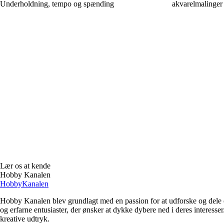
Underholdning, tempo og spænding
akvarelmalinger
Lær os at kende
Hobby Kanalen
Hobby
Kanalen
Hobby Kanalen blev grundlagt med en passion for at udforske og dele 
og erfarne entusiaster, der ønsker at dykke dybere ned i deres interesser
kreative udtryk.